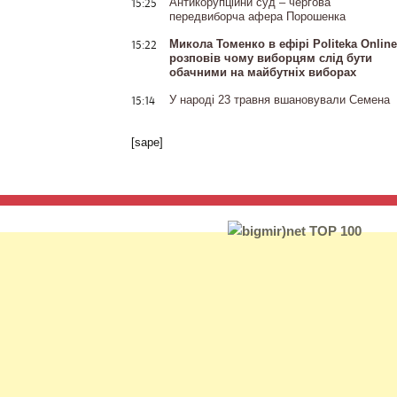
15:25
Антикорупційни суд – чергова
передвиборча афера Порошенка
15:22
Микола Томенко в ефірі Politeka Online
розповів чому виборцям слід бути
обачними на майбутніх виборах
15:14
У народі 23 травня вшановували Семена
[sape]