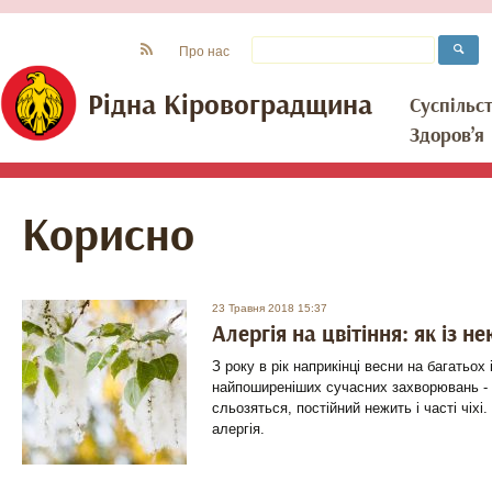
Про нас
Рідна Кіровоградщина
Суспільс
Здоров’я
Корисно
23 Травня 2018 15:37
Алергія на цвітіння: як із н
З року в рік наприкінці весни на багатьох 
найпоширеніших сучасних захворювань - а
сльозяться, постійний нежить і часті чіхі.
алергія.